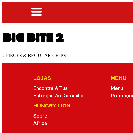
BIG BITE 2
2 PIECES & REGULAR CHIPS
LOJAS
MENU
Encontra A Tua
Menu
Entregas Ao Domicilio
Promoçõ
HUNGRY LION
Sobre
Africa